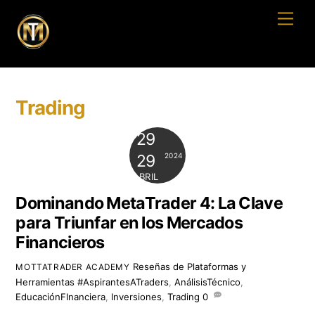
Skip
Men
to
content
Trading
29
2024
29
ABRIL
Dominando MetaTrader 4: La Clave
para Triunfar en los Mercados
Financieros
Reseñas de Plataformas y
MOTTATRADER ACADEMY
Herramientas
#AspirantesATraders
,
AnálisisTécnico
,
EducaciónFInanciera
,
Inversiones
,
Trading
0