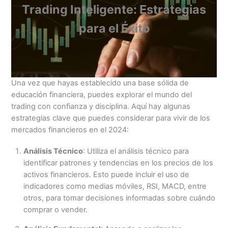
Trading Inteligente: Estrategias
para el Éxito
Una vez que hayas establecido una base sólida de
educación financiera, puedes explorar el mundo del
trading con confianza y disciplina. Aquí hay algunas
estrategias clave que puedes considerar para vivir de los
mercados financieros en el 2024:
Análisis Técnico
: Utiliza el análisis técnico para
identificar patrones y tendencias en los precios de los
activos financieros. Esto puede incluir el uso de
indicadores como medias móviles, RSI, MACD, entre
otros, para tomar decisiones informadas sobre cuándo
comprar o vender.