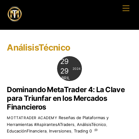
Skip
Men
to
content
AnálisisTécnico
29
2024
29
ABRIL
Dominando MetaTrader 4: La Clave
para Triunfar en los Mercados
Financieros
Reseñas de Plataformas y
MOTTATRADER ACADEMY
Herramientas
#AspirantesATraders
,
AnálisisTécnico
,
EducaciónFInanciera
,
Inversiones
,
Trading
0