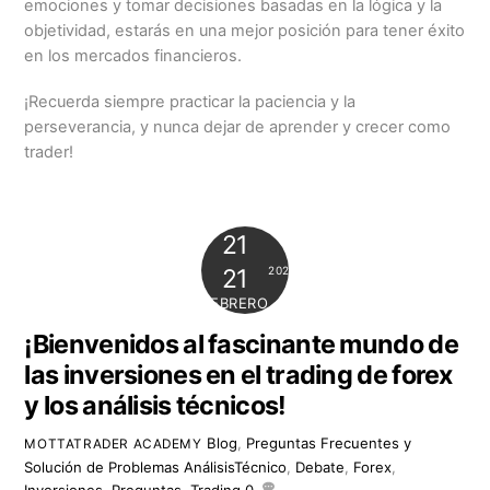
emociones y tomar decisiones basadas en la lógica y la
objetividad, estarás en una mejor posición para tener éxito
en los mercados financieros.
¡Recuerda siempre practicar la paciencia y la
perseverancia, y nunca dejar de aprender y crecer como
trader!
21
2024
21
FEBRERO
¡Bienvenidos al fascinante mundo de
las inversiones en el trading de forex
y los análisis técnicos!
Blog
,
Preguntas Frecuentes y
MOTTATRADER ACADEMY
Solución de Problemas
AnálisisTécnico
,
Debate
,
Forex
,
Inversiones
,
Preguntas
,
Trading
0