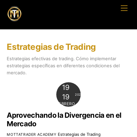
Skip
Men
to
content
Estrategias de Trading
Estrategias efectivas de trading. Cómo implementar
estrategias específicas en diferentes condiciones del
mercado.
19
2024
19
FEBRERO
Aprovechando la Divergencia en el
Mercado
Estrategias de Trading
MOTTATRADER ACADEMY