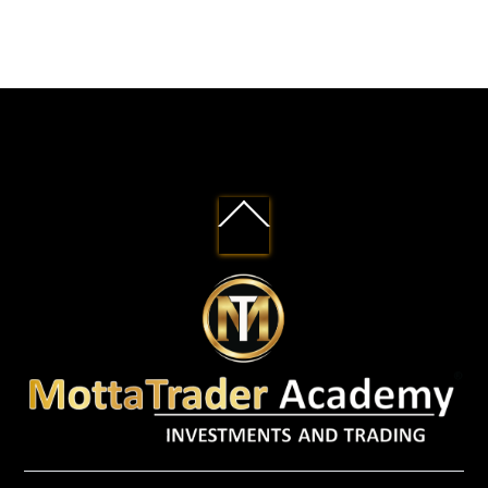
Back
To
Top