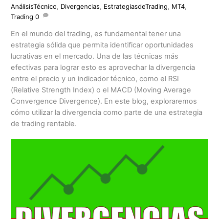
AnálisisTécnico
,
Divergencias
,
EstrategiasdeTrading
,
MT4
,
Trading
0
En el mundo del trading, es fundamental tener una
estrategia sólida que permita identificar oportunidades
lucrativas en el mercado. Una de las técnicas más
efectivas para lograr esto es aprovechar la divergencia
entre el precio y un indicador técnico, como el RSI
(Relative Strength Index) o el MACD (Moving Average
Convergence Divergence). En este blog, exploraremos
cómo utilizar la divergencia como parte de una estrategia
de trading rentable.