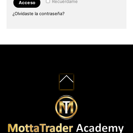
Recuérdame
Acceso
¿Olvidaste la contraseña?
Back
To
Top