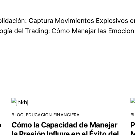
olidación: Captura Movimientos Explosivos e
logía del Trading: Cómo Manejar las Emocion
BLOG
,
EDUCACIÓN FINANCIERA
B
o
Cómo la Capacidad de Manejar
P
la Presión Influye en el Éxito del
M