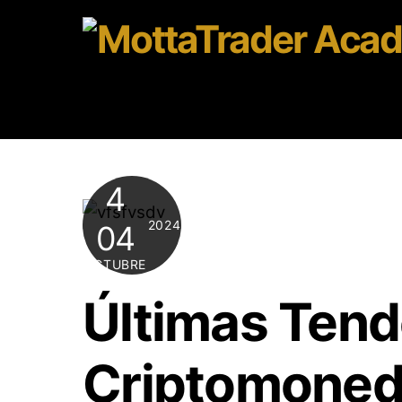
Skip
to
content
4
2024
04
OCTUBRE
Últimas Tend
Criptomoned