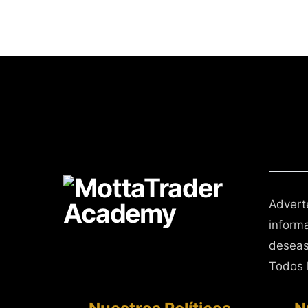
Advert
inform
deseas
Todos 