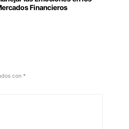
ercados Financieros
cados con
*