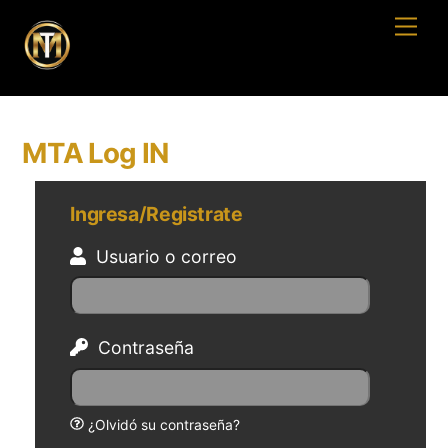
Skip
Men
to
content
MTA Log IN
Ingresa/Registrate
Usuario o correo
Contraseña
¿Olvidó su contraseña?