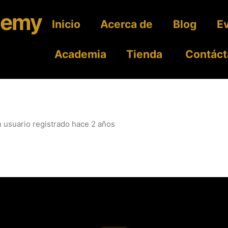
Inicio
Acerca de
Blog
E
Academia
Tienda
Contáct
 usuario registrado
hace 2 años