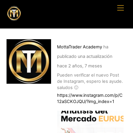
Skip
Men
to
content
MottaTrader Academy
ha
publicado una actualización
hace 2 años, 7 meses
Pueden verificar el nuevo Post
de Instagram, espero les ayude.
saludos 🙂
https://www.instagram.com/p/C
12aSCKOJQU/?img_index=1