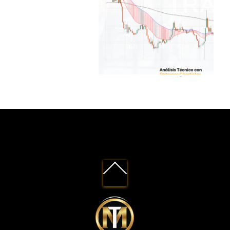
3
Back
To
Top