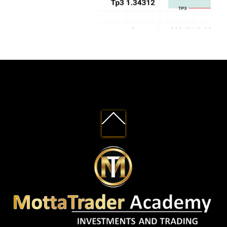
Screenshot_20240119-084731
Back
To
Top