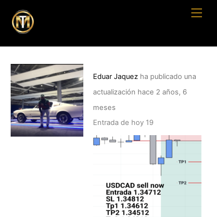
Skip
Men
to
content
Eduar Jaquez
ha publicado una
actualización
hace 2 años, 6
meses
Entrada de hoy 19